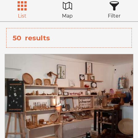
List
Map
Filter
50
results