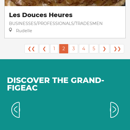
Les Douces Heures
BUSINESSES/PROFESSIONALS/TRADESMEN
Rudelle
❮❮
❮
1
2
3
4
5
❯
❯❯
DISCOVER THE GRAND-
FIGEAC
Secret Valley of Célé