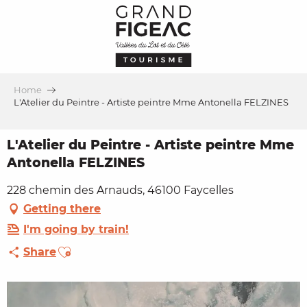
Aller
au
contenu
principal
Home
L'Atelier du Peintre - Artiste peintre Mme Antonella FELZINES
L'Atelier du Peintre - Artiste peintre Mme
Antonella FELZINES
228 chemin des Arnauds, 46100 Faycelles
Getting there
I'm going by train!
Ajouter aux favoris
Share