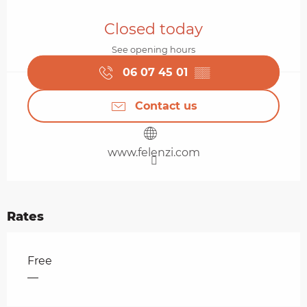
Opening hours & contact details
Closed today
See opening hours
06 07 45 01
▒▒
Contact us
www.felenzi.com
Rates
Rates 2026
Free
—