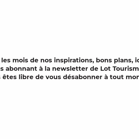
outer aux
 les mois de nos
inspirations
,
bons plans, i
us abonnant à la
newsletter
de
Lot
Touris
us êtes libre de vous désabonner à tout m