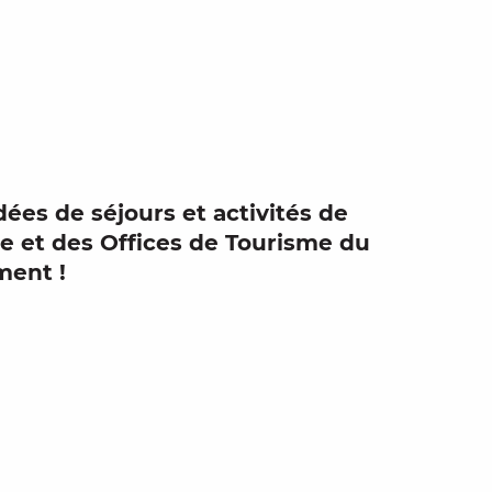
 favoris
dées de séjours
et
activités de
me
et des Offices de Tourisme du
oment !