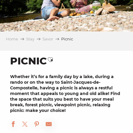
Home
Stay
Savor
Picnic
PICNIC
Ajouter aux favoris
Whether it’s for a
family day
by a
lake
, during a
rando
or on the way to
Saint-Jacques-de-
Compostelle
, having a picnic is always a
restful
moment that appeals to young and old alike! Find
the space that suits you best to have your
meal
break
, forest picnic, viewpoint picnic, relaxing
picnic: make your choice!