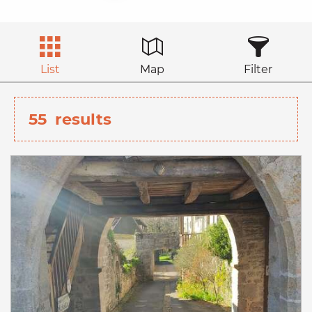
List
Map
Filter
55
results