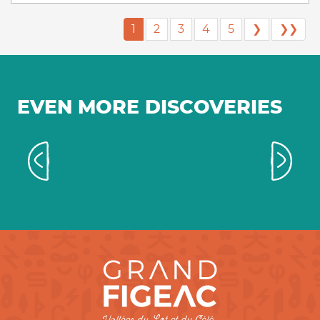
1
2
3
4
5
❯
❯❯
EVEN MORE DISCOVERIES
Farm products in every season