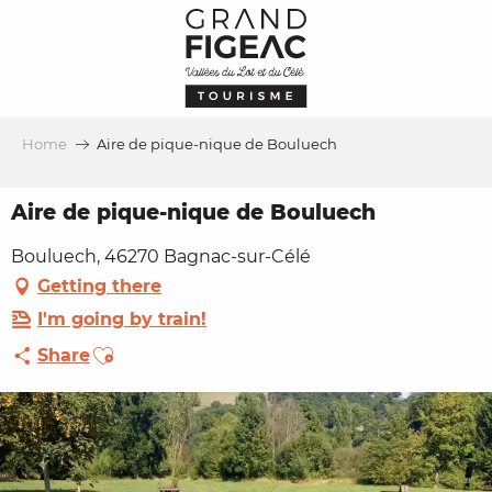
Aller
au
contenu
principal
Home
Aire de pique-nique de Bouluech
Aire de pique-nique de Bouluech
Bouluech, 46270 Bagnac-sur-Célé
Getting there
I'm going by train!
Ajouter aux favoris
Share