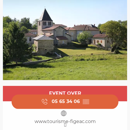
Opening hours & contact details
EVENT OVER
05 65 34 06
▒▒
www.tourisme-figeac.com