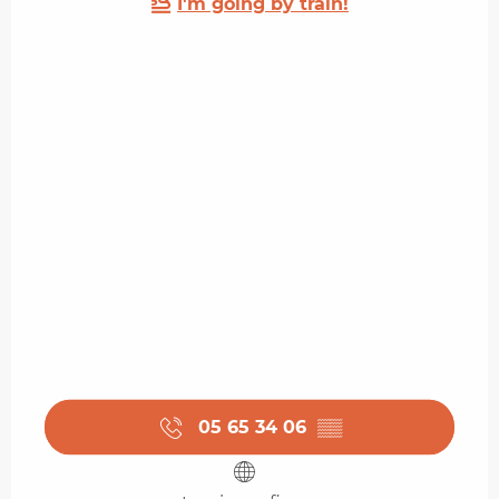
I'm going by train!
05 65 34 06
▒▒