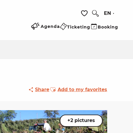
EN
Search
Voir les favoris
Agenda
Ticketing
Booking
Ajouter aux favoris
Share
Add to my favorites
+2 pictures