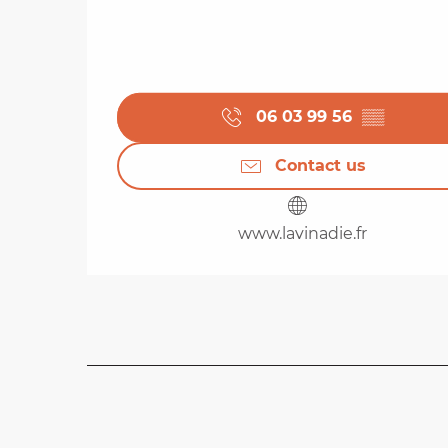
06 03 99 56
▒▒
Contact us
www.lavinadie.fr