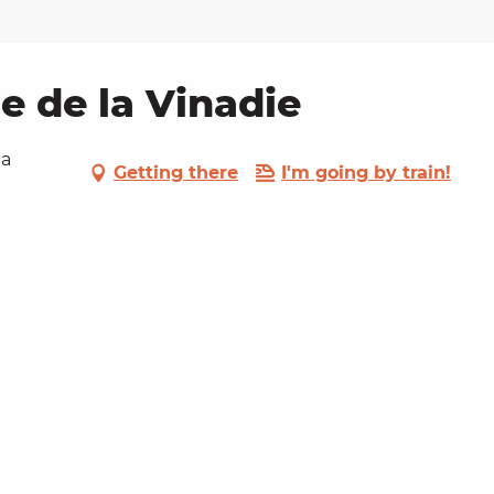
e de la Vinadie
la
Getting there
I'm going by train!