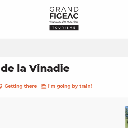
 de la Vinadie
Getting there
I'm going by train!