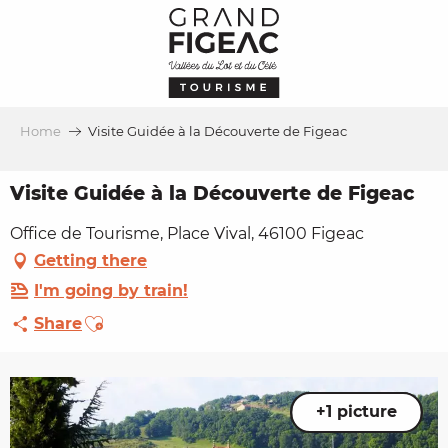
Aller
au
contenu
principal
Home
Visite Guidée à la Découverte de Figeac
Visite Guidée à la Découverte de Figeac
Office de Tourisme, Place Vival, 46100 Figeac
Getting there
I'm going by train!
Ajouter aux favoris
Share
+1 picture