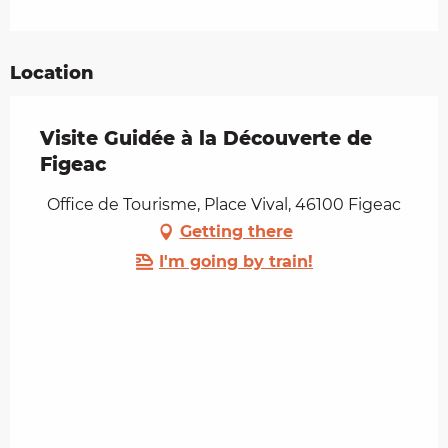
Location
Visite Guidée à la Découverte de
Figeac
Office de Tourisme, Place Vival, 46100 Figeac
Getting there
I'm going by train!