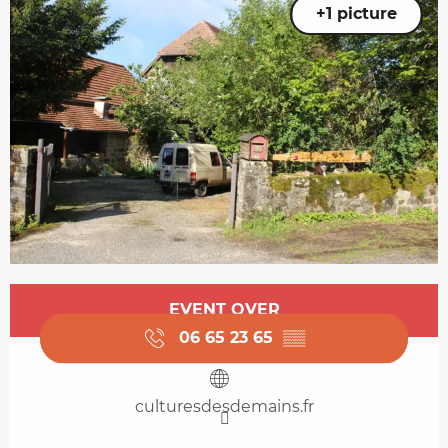
+1 picture
Opening hours & contact details
EVENT OVER
06 65 23 65
▒▒
culturesdesdemains.fr