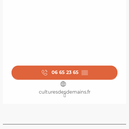
06 65 23 65
▒▒
culturesdesdemains.fr