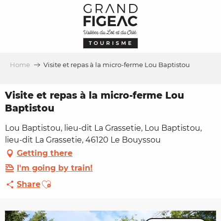
Aller
au
contenu
principal
Home
Visite et repas à la micro-ferme Lou Baptistou
Visite et repas à la micro-ferme Lou
Baptistou
Lou Baptistou, lieu-dit La Grassetie, Lou Baptistou,
lieu-dit La Grassetie, 46120 Le Bouyssou
Getting there
I'm going by train!
Ajouter aux favoris
Share