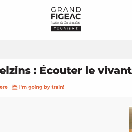
Felzins : Écouter le vivant
ere
I'm going by train!