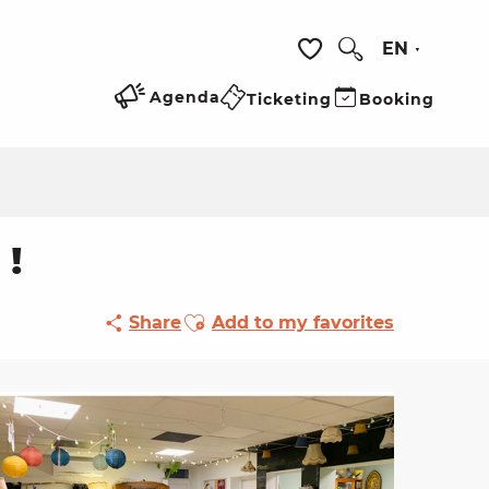
EN
Search
Voir les favoris
Agenda
Ticketing
Booking
 !
Ajouter aux favoris
Share
Add to my favorites