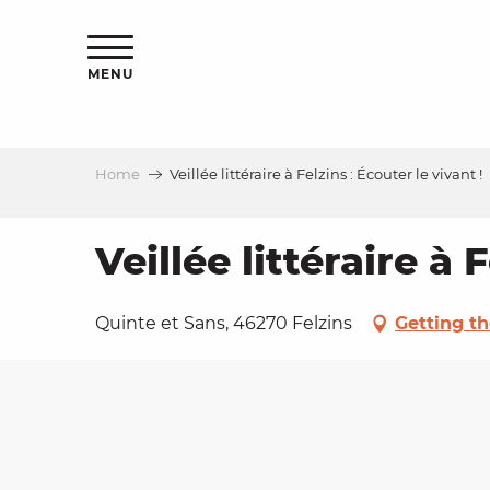
Aller
ns
au
contenu
MENU
principal
Home
Veillée littéraire à Felzins : Écouter le vivant !
ls
a
Veillée littéraire à 
es
Quinte et Sans, 46270 Felzins
Getting th
ns
e