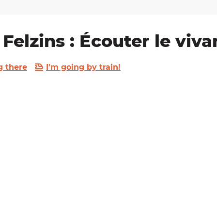
à Felzins : Écouter le viva
g there
I'm going by train!