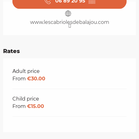
06 89 20 95
▒▒
www.lescabriolesdebalajou.com
Rates
Rates 2026
Adult price
From
€30.00
Child price
From
€15.00