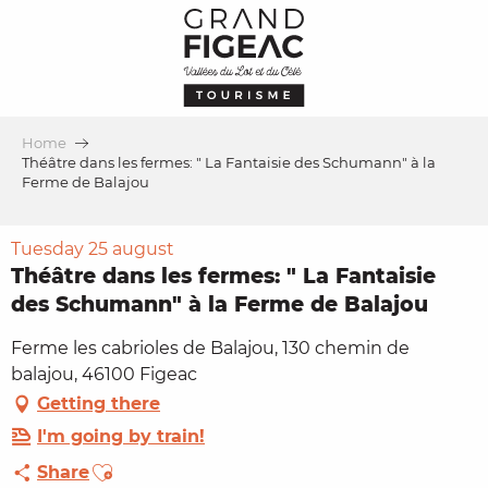
Aller
au
contenu
principal
Home
Théâtre dans les fermes: " La Fantaisie des Schumann" à la
Ferme de Balajou
Tuesday 25 august
Théâtre dans les fermes: " La Fantaisie
des Schumann" à la Ferme de Balajou
Ferme les cabrioles de Balajou, 130 chemin de
balajou, 46100 Figeac
Getting there
I'm going by train!
Ajouter aux favoris
Share