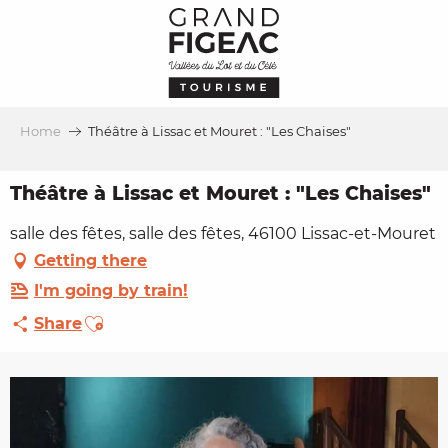
Aller
au
contenu
principal
Home
Théâtre à Lissac et Mouret : "Les Chaises"
Théâtre à Lissac et Mouret : "Les Chaises"
salle des fêtes, salle des fêtes, 46100 Lissac-et-Mouret
Getting there
I'm going by train!
Ajouter aux favoris
Share