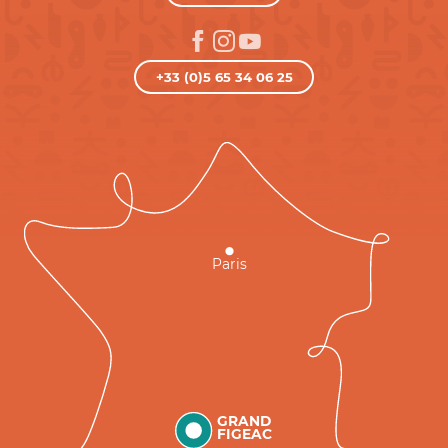
+33 (0)5 65 34 06 25
Paris
GRAND
FIGEAC