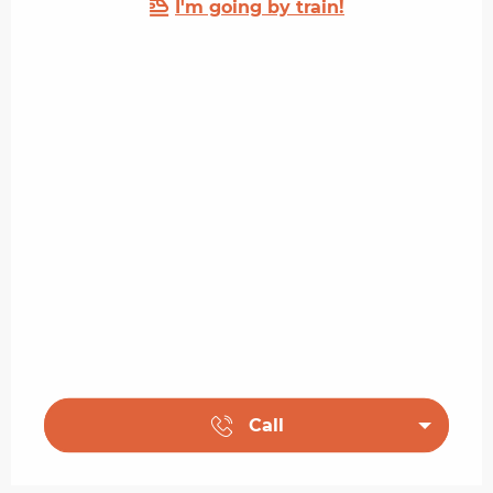
I'm going by train!
Call