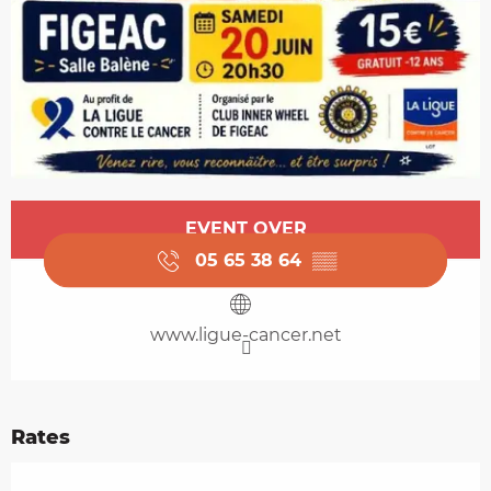
Opening hours & contact details
EVENT OVER
05 65 38 64
▒▒
www.ligue-cancer.net
Rates