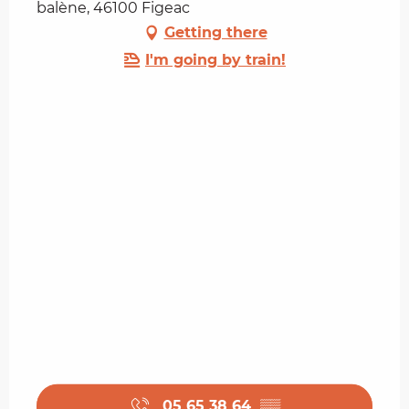
balène, 46100 Figeac
Getting there
I'm going by train!
05 65 38 64
▒▒