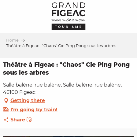
Aller
au
contenu
principal
Home
Théâtre à Figeac : "Chaos" Cie Ping Pong sous les arbres
Théâtre à Figeac : "Chaos" Cie Ping Pong
sous les arbres
Salle balène, rue balène, Salle balène, rue balène,
46100 Figeac
Getting there
I'm going by train!
Ajouter aux favoris
Share