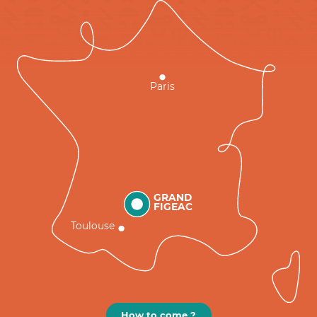
Paris
GRAND
FIGEAC
Toulouse
How to come ?