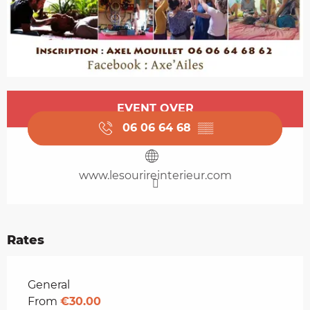
Opening hours & contact details
EVENT OVER
06 06 64 68
▒▒
www.lesourireinterieur.com
Rates
Rates 2026
General
From
€30.00