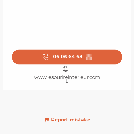
06 06 64 68
▒▒
www.lesourireinterieur.com
Report mistake