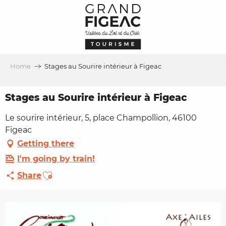
Aller
au
contenu
principal
Home
Stages au Sourire intérieur à Figeac
Stages au Sourire intérieur à Figeac
Le sourire intérieur, 5, place Champollion, 46100
Figeac
Getting there
I'm going by train!
Ajouter aux favoris
Share