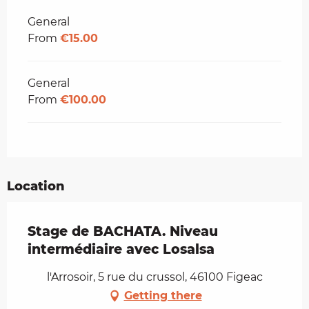
Rates 2026
General
From
€15.00
General
From
€100.00
Location
Stage de BACHATA. Niveau
intermédiaire avec Losalsa
l'Arrosoir, 5 rue du crussol, 46100 Figeac
Getting there