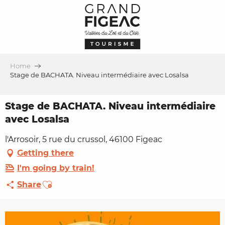
Aller
au
contenu
principal
Home
Stage de BACHATA. Niveau intermédiaire avec Losalsa
Stage de BACHATA. Niveau intermédiaire
avec Losalsa
l'Arrosoir, 5 rue du crussol, 46100 Figeac
Getting there
I'm going by train!
Ajouter aux favoris
Share