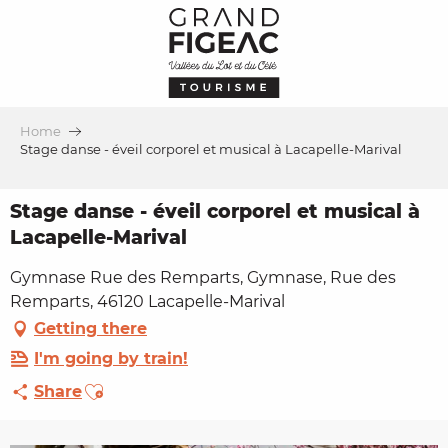
Aller
au
contenu
principal
Home
Stage danse - éveil corporel et musical à Lacapelle-Marival
Stage danse - éveil corporel et musical à
Lacapelle-Marival
Gymnase Rue des Remparts, Gymnase, Rue des
Remparts, 46120 Lacapelle-Marival
Getting there
I'm going by train!
Ajouter aux favoris
Share