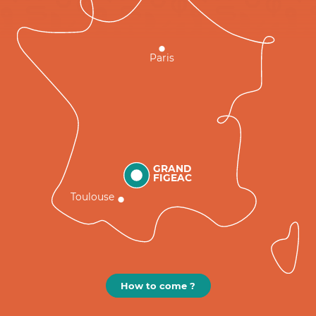
Paris
GRAND
FIGEAC
Toulouse
How to come ?