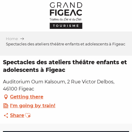
Aller
au
contenu
principal
Home
Spectacles des ateliers théâtre enfants et adolescents à Figeac
Spectacles des ateliers théâtre enfants et
adolescents à Figeac
Auditorium Oum Kalsoum, 2 Rue Victor Delbos,
46100 Figeac
Getting there
I'm going by train!
Ajouter aux favoris
Share