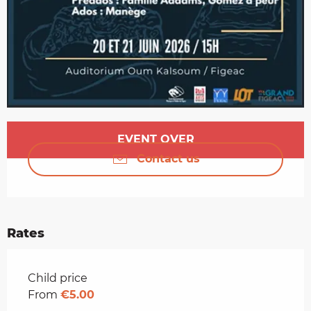
Opening hours & contact details
EVENT OVER
Contact us
Rates
Rates 2026
Child price
From
€5.00