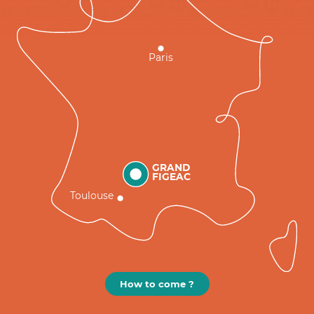
Paris
GRAND
FIGEAC
Toulouse
How to come ?