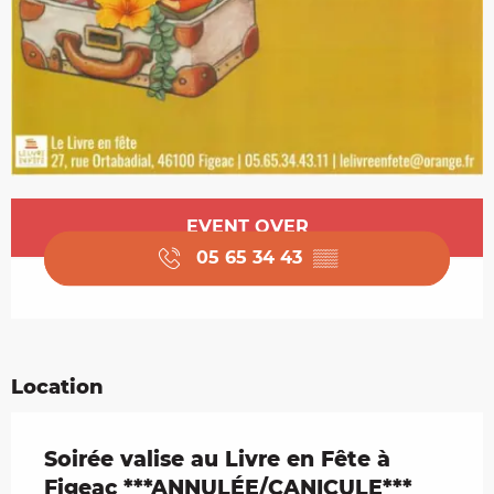
Opening hours & contact details
EVENT OVER
05 65 34 43
▒▒
Location
Soirée valise au Livre en Fête à
Figeac ***ANNULÉE/CANICULE***