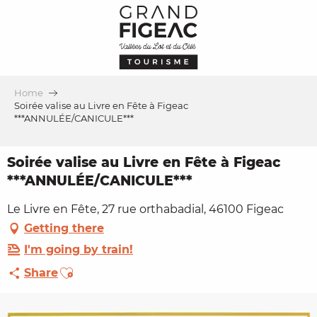
Aller
au
contenu
principal
Home
Soirée valise au Livre en Fête à Figeac
***ANNULÉE/CANICULE***
Soirée valise au Livre en Fête à Figeac
***ANNULÉE/CANICULE***
Le Livre en Fête, 27 rue orthabadial, 46100 Figeac
Getting there
I'm going by train!
Ajouter aux favoris
Share