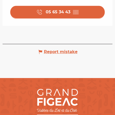
05 65 34 43
▒▒
Report mistake