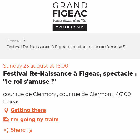
Aller
au
contenu
principal
Home
Festival Re-Naissance à Figeac, spectacle : "le roi s’amuse !"
Sunday 23 august at 16:00
Festival Re-Naissance à Figeac, spectacle :
"le roi s’amuse !"
cour rue de Clermont, cour rue de Clermont, 46100
Figeac
Getting there
I'm going by train!
Ajouter aux favoris
Share