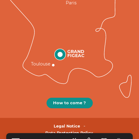
Paris
GRAND
FIGEAC
Toulouse
How to come ?
Legal Notice
Data Protection Policy.