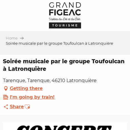
Aller
au
contenu
principal
Home
Soirée musicale par le groupe Toufoulcan à Latronquière
Soirée musicale par le groupe Toufoulcan
à Latronquière
Tarenque, Tarenque, 46210 Latronquière
Getting there
I'm going by train!
Ajouter aux favoris
Share