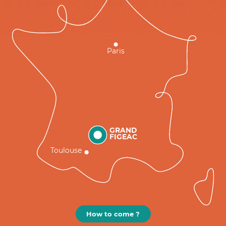
Paris
GRAND
FIGEAC
Toulouse
How to come ?