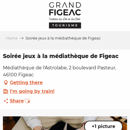
Aller
au
contenu
principal
Home
Soirée jeux à la médiathèque de Figeac
Soirée jeux à la médiathèque de Figeac
Médiathèque de l'Astrolabe, 2 boulevard Pasteur,
46100 Figeac
Getting there
I'm going by train!
Ajouter aux favoris
Share
+1 picture