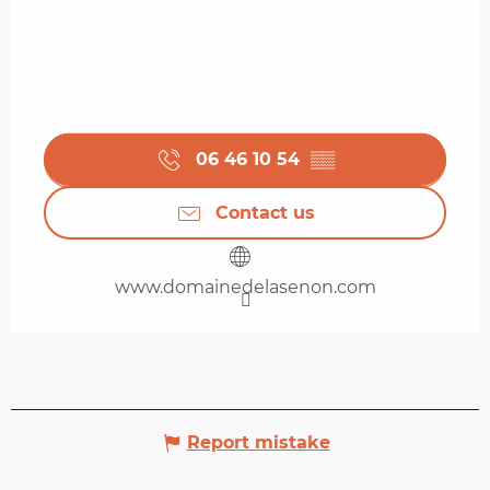
06 46 10 54
▒▒
Contact us
www.domainedelasenon.com
Report mistake