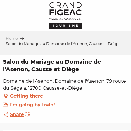
Aller
au
contenu
principal
Home
Salon du Mariage au Domaine de l'Asenon, Causse et Diège
Salon du Mariage au Domaine de
l'Asenon, Causse et Diège
Domaine de l'Asenon, Domaine de l'Asenon, 79 route
du Ségala, 12700 Causse-et-Diège
Getting there
I'm going by train!
Ajouter aux favoris
Share