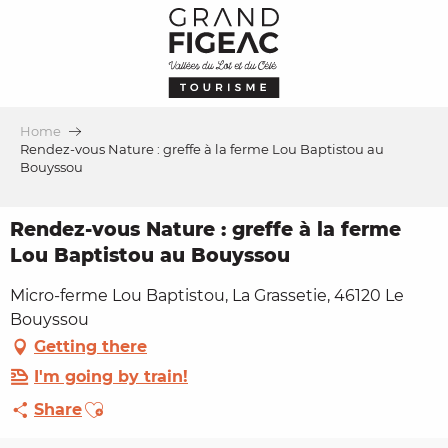
Aller
au
contenu
principal
Home
Rendez-vous Nature : greffe à la ferme Lou Baptistou au
Bouyssou
Rendez-vous Nature : greffe à la ferme
Lou Baptistou au Bouyssou
Micro-ferme Lou Baptistou, La Grassetie, 46120 Le
Bouyssou
Getting there
I'm going by train!
Ajouter aux favoris
Share