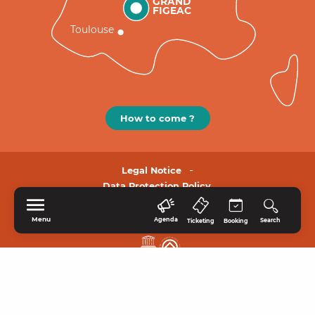
GRAND
FIGEAC
Toulouse
How to come ?
Legal Notice
Data Protection Policy.
Menu
Agenda
Search
Ticketing
Booking
HOME
EXPLORE