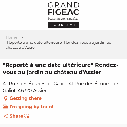
Aller
au
contenu
principal
Home
"Reporté à une date ultérieure" Rendez-vous au jardin au
château d’Assier
"Reporté à une date ultérieure" Rendez-
vous au jardin au château d’Assier
41 Rue des Écuries de Galiot, 41 Rue des Écuries de
Galiot, 46320 Assier
Getting there
I'm going by train!
Ajouter aux favoris
Share