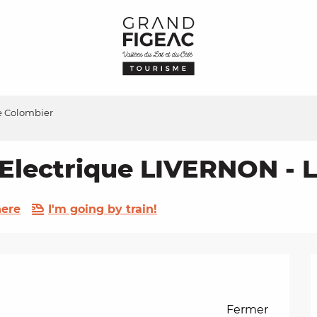
e Colombier
Electrique LIVERNON - 
here
I'm going by train!
Fermer