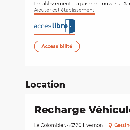
L'établissement n'a pas été trouvé sur A
Ajouter cet établissement
on
ns
Accessibilité
Location
Recharge Véhicul
Le Colombier, 46320 Livernon
Gettin