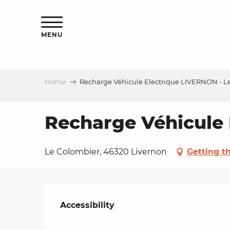
Aller
ns
au
contenu
MENU
principal
Home
Recharge Véhicule Electrique LIVERNON - L
ls
a
Recharge Véhicule 
es
Le Colombier, 46320 Livernon
Getting t
Services offered
ns
Accessibility
Accessibility
e