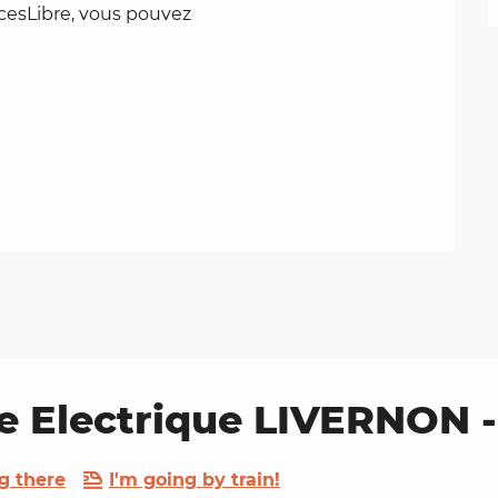
ccesLibre, vous pouvez
e Electrique LIVERNON -
g there
I'm going by train!