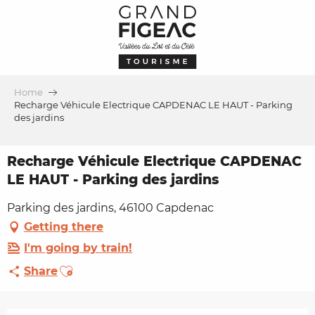
Aller
au
contenu
principal
Home
Recharge Véhicule Electrique CAPDENAC LE HAUT - Parking
des jardins
Recharge Véhicule Electrique CAPDENAC
LE HAUT - Parking des jardins
Parking des jardins, 46100 Capdenac
Getting there
I'm going by train!
Ajouter aux favoris
Share