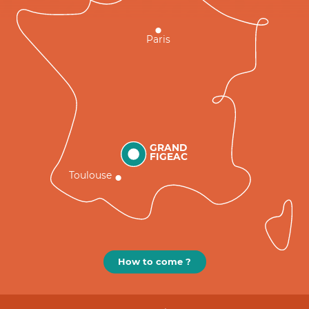
Paris
GRAND
FIGEAC
Toulouse
How to come ?