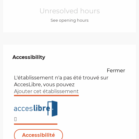
Opening hours & contact details
Unresolved hours
See opening hours
Services offered
Accessibility
Accessibility
Fermer
L'établissement n'a pas été trouvé sur
AccesLibre, vous pouvez
Ajouter cet établissement
Accessibilité