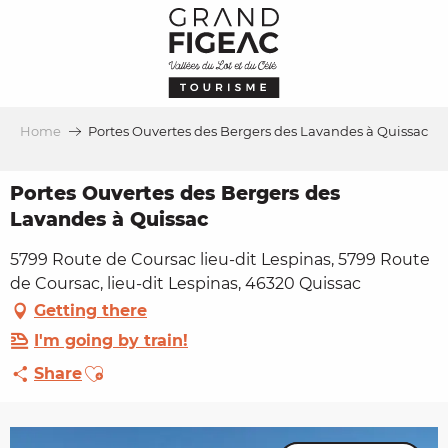
Aller
au
contenu
principal
Home
Portes Ouvertes des Bergers des Lavandes à Quissac
Portes Ouvertes des Bergers des
Lavandes à Quissac
5799 Route de Coursac lieu-dit Lespinas, 5799 Route
de Coursac, lieu-dit Lespinas, 46320 Quissac
Getting there
I'm going by train!
Ajouter aux favoris
Share