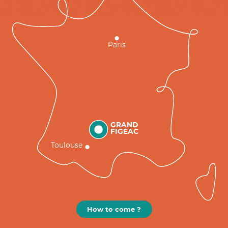
Paris
GRAND
FIGEAC
Toulouse
How to come ?