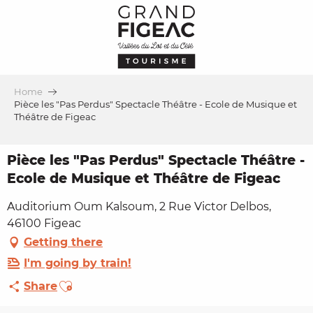
Aller
au
contenu
principal
Home
Pièce les "Pas Perdus" Spectacle Théâtre - Ecole de Musique et
Théâtre de Figeac
Pièce les "Pas Perdus" Spectacle Théâtre -
Ecole de Musique et Théâtre de Figeac
Auditorium Oum Kalsoum, 2 Rue Victor Delbos,
46100 Figeac
Getting there
I'm going by train!
Ajouter aux favoris
Share