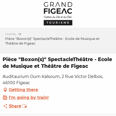
Aller
au
contenu
principal
Home
Pièce "Boxon(s)" SpectacleThéâtre - Ecole de Musique et
Théâtre de Figeac
Pièce "Boxon(s)" SpectacleThéâtre - Ecole
de Musique et Théâtre de Figeac
Auditaurium Oum Kalsoum, 2 Rue Victor Delbos,
46100 Figeac
Getting there
I'm going by train!
Ajouter aux favoris
Share