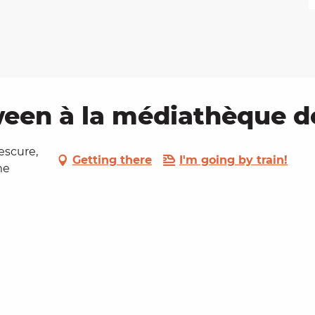
ween à la médiathèque 
escure,
Getting there
I'm going by train!
me