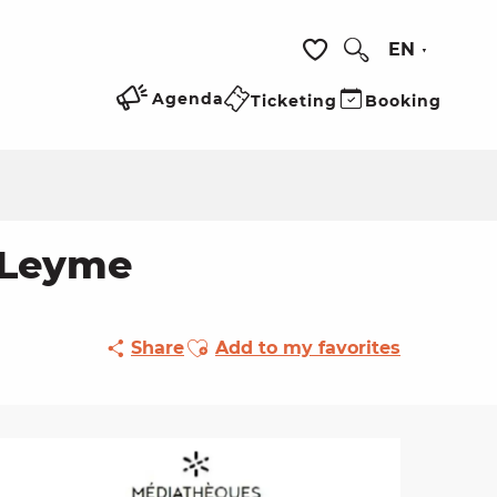
EN
Search
Voir les favoris
Agenda
Ticketing
Booking
 Leyme
Ajouter aux favoris
Share
Add to my favorites