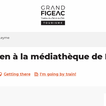
 Leyme
een à la médiathèque de
Getting there
I'm going by train!