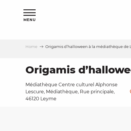
Aller
ns
au
contenu
MENU
principal
Home
Origamis d’halloween à la médiathèque de
ls
a
Origamis d’hallow
Médiathèque Centre culturel Alphonse
es
Lescure, Médiathèque, Rue principale,
46120 Leyme
ns
e