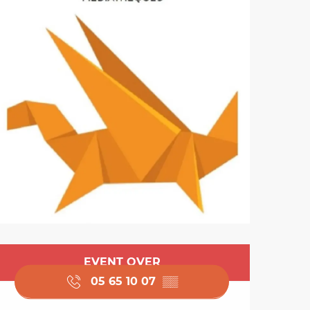
Opening hours & cont
EVENT OVER
05 65 10 07
▒▒