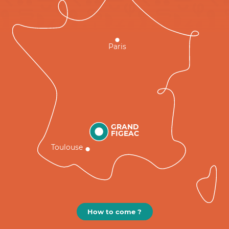
Paris
GRAND
FIGEAC
Toulouse
How to come ?