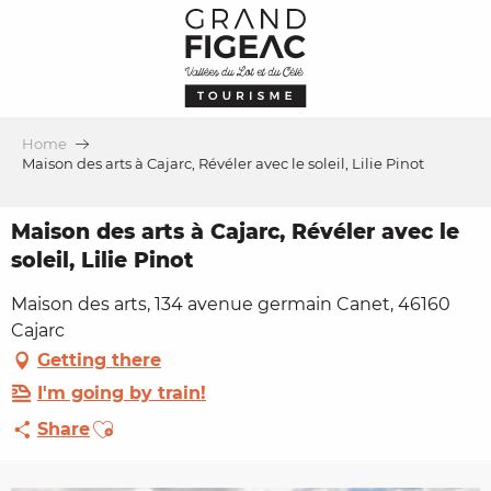
Aller
au
contenu
principal
Home
Maison des arts à Cajarc, Révéler avec le soleil, Lilie Pinot
Maison des arts à Cajarc, Révéler avec le
soleil, Lilie Pinot
Maison des arts, 134 avenue germain Canet, 46160
Cajarc
Getting there
I'm going by train!
Ajouter aux favoris
Share