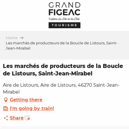
Aller
au
contenu
principal
Home
Les marchés de producteurs de la Boucle de Listours, Saint-
Jean-Mirabel
Les marchés de producteurs de la Boucle
de Listours, Saint-Jean-Mirabel
Aire de Listours, Aire de Listours, 46270 Saint-Jean-
Mirabel
Getting there
I'm going by train!
Ajouter aux favoris
Share