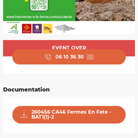
Opening hours & contact details
EVENT OVER
06 10 36 30
▒▒
Documentation
260456 CA46 Fermes En Fete -
BAT1(1)-2