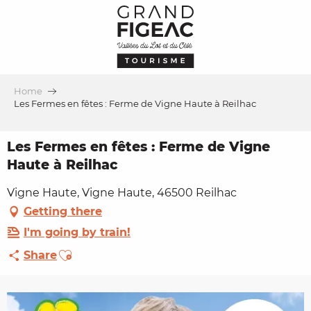
Aller
au
contenu
principal
Home
Les Fermes en fêtes : Ferme de Vigne Haute à Reilhac
Les Fermes en fêtes : Ferme de Vigne
Haute à Reilhac
Vigne Haute, Vigne Haute, 46500 Reilhac
Getting there
I'm going by train!
Ajouter aux favoris
Share