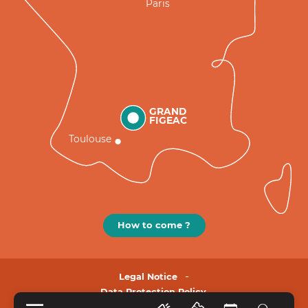
Paris
GRAND
FIGEAC
Toulouse
How to come ?
Legal Notice
Data Protection Policy.