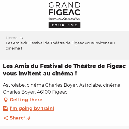
Aller
au
contenu
principal
Home
Les Amis du Festival de Théâtre de Figeac vous invitent au
cinéma !
Les Amis du Festival de Théâtre de Figeac
vous invitent au cinéma !
Astrolabe, cinéma Charles Boyer, Astrolabe, cinéma
Charles Boyer, 46100 Figeac
Getting there
I'm going by train!
Ajouter aux favoris
Share