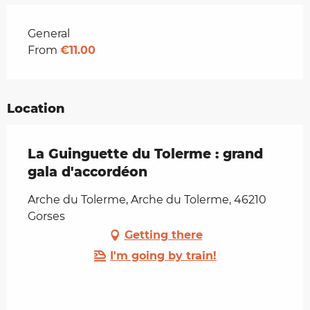
Rates 2026
General
From
€11.00
Location
La Guinguette du Tolerme : grand
gala d'accordéon
Arche du Tolerme, Arche du Tolerme, 46210
Gorses
Getting there
I'm going by train!