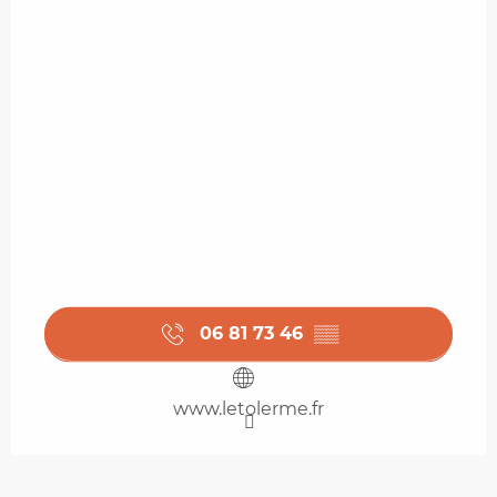
06 81 73 46
▒▒
www.letolerme.fr