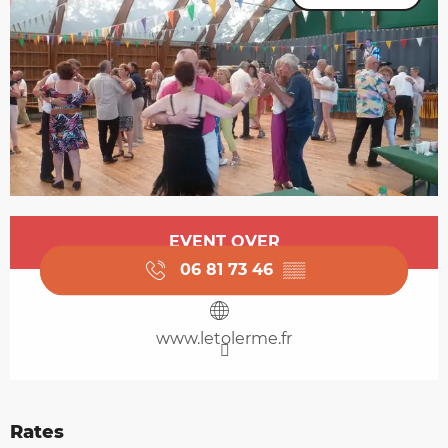
Opening hours & contact details
EVENT OVER
06 81 73 46
▒▒
www.letolerme.fr
Rates