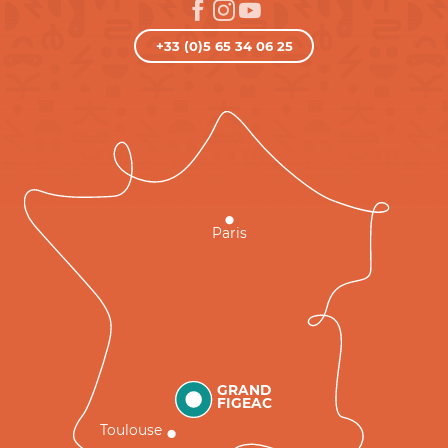
+33 (0)5 65 34 06 25
Paris
GRAND
FIGEAC
Toulouse