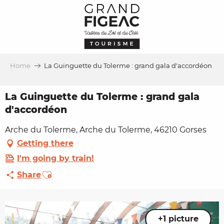
Aller
au
contenu
principal
Home
La Guinguette du Tolerme : grand gala d'accordéon
La Guinguette du Tolerme : grand gala
d'accordéon
Arche du Tolerme, Arche du Tolerme, 46210 Gorses
Getting there
I'm going by train!
Ajouter aux favoris
Share
+1 picture