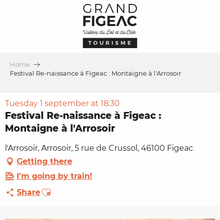
Aller
au
contenu
principal
Home
Festival Re-naissance à Figeac : Montaigne à l'Arrosoir
Tuesday 1 september at 18:30
Festival Re-naissance à Figeac :
Montaigne à l'Arrosoir
l'Arrosoir, Arrosoir, 5 rue de Crussol, 46100 Figeac
Getting there
I'm going by train!
Ajouter aux favoris
Share