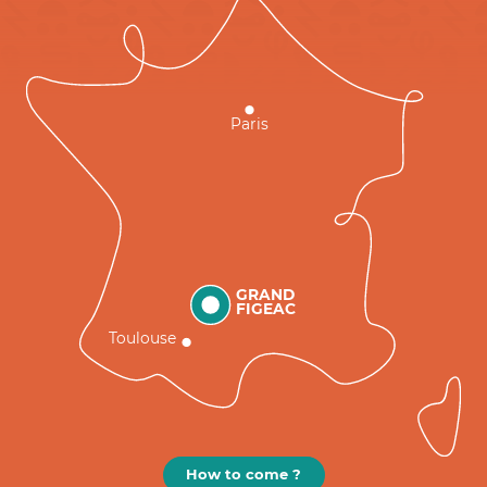
Paris
GRAND
FIGEAC
Toulouse
How to come ?