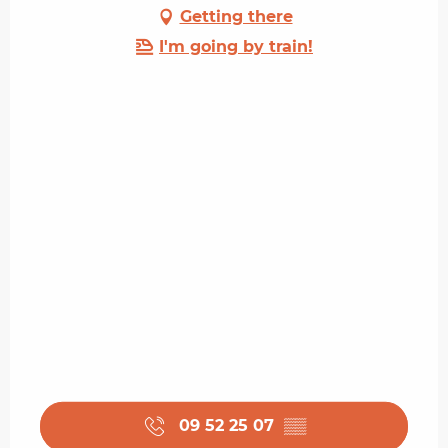
Getting there
I'm going by train!
09 52 25 07
▒▒