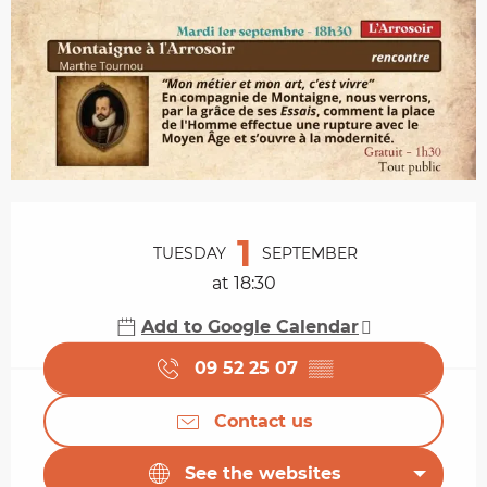
Opening hours & contact details
1
TUESDAY
SEPTEMBER
at 18:30
Add to Google Calendar
09 52 25 07
▒▒
Contact us
See the websites