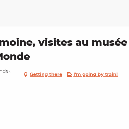
moine, visites au musée
 Monde
nde-,
Getting there
I'm going by train!