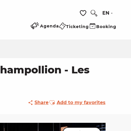
EN
Search
Voir les favoris
Agenda
Ticketing
Booking
hampollion - Les
Ajouter aux favoris
Share
Add to my favorites