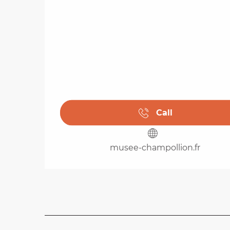
Call
musee-champollion.fr