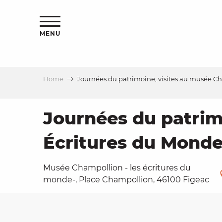
Aller
ns
au
contenu
MENU
principal
Home
Journées du patrimoine, visites au musée C
ls
a
Journées du patrim
Écritures du Mond
es
Musée Champollion - les écritures du
monde-, Place Champollion, 46100 Figeac
ns
e