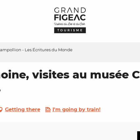
hampollion - Les Écritures du Monde
oine, visites au musée C
e
Getting there
I'm going by train!