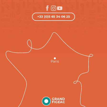
+33 (0)5 65 34 06 25
Paris
GRAND
FIGEAC