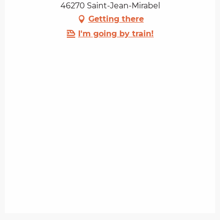
46270 Saint-Jean-Mirabel
Getting there
I'm going by train!