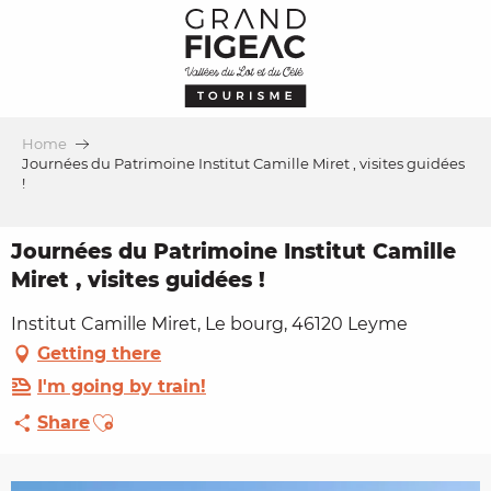
Aller
au
contenu
principal
Home
Journées du Patrimoine Institut Camille Miret , visites guidées
!
Journées du Patrimoine Institut Camille
Miret , visites guidées !
Institut Camille Miret, Le bourg, 46120 Leyme
Getting there
I'm going by train!
Ajouter aux favoris
Share