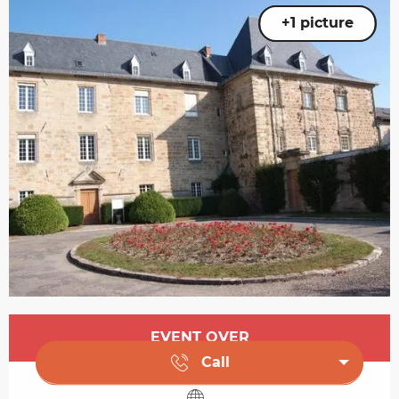
+1 picture
Opening hours & contact details
EVENT OVER
Call