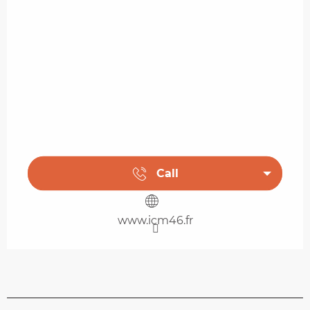
Call
www.icm46.fr