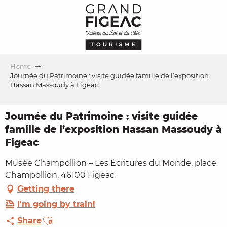
Aller
au
contenu
principal
Home
Journée du Patrimoine : visite guidée famille de l’exposition
Hassan Massoudy à Figeac
Journée du Patrimoine : visite guidée
famille de l’exposition Hassan Massoudy à
Figeac
Musée Champollion – Les Écritures du Monde, place
Champollion, 46100 Figeac
Getting there
I'm going by train!
Ajouter aux favoris
Share