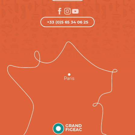
+33 (0)5 65 34 06 25
Paris
GRAND
FIGEAC