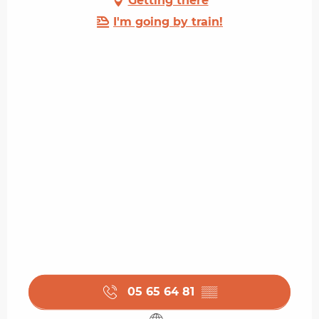
Getting there
I'm going by train!
05 65 64 81
▒▒