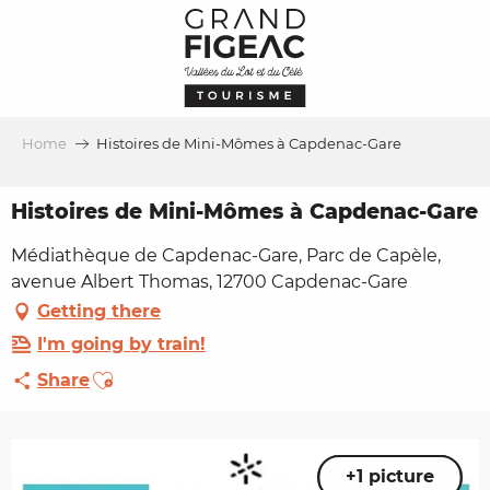
Aller
au
contenu
principal
Home
Histoires de Mini-Mômes à Capdenac-Gare
Histoires de Mini-Mômes à Capdenac-Gare
Médiathèque de Capdenac-Gare, Parc de Capèle,
avenue Albert Thomas, 12700 Capdenac-Gare
Getting there
I'm going by train!
Ajouter aux favoris
Share
+1 picture