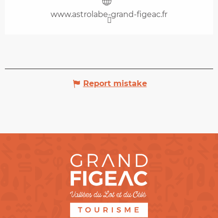
www.astrolabe-grand-figeac.fr
Report mistake