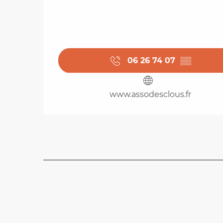
06 26 74 07
▒▒
www.assodesclous.fr