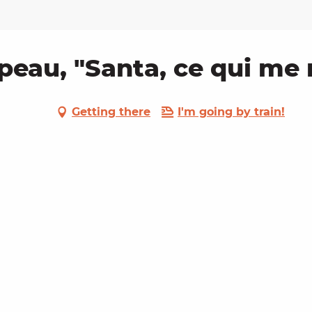
eau, "Santa, ce qui me r
Getting there
I'm going by train!