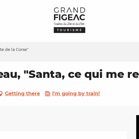
e de la Corse"
u, "Santa, ce qui me re
Getting there
I'm going by train!