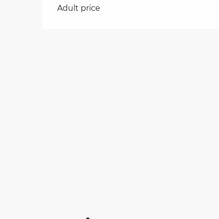
Rates 2026
Adult price
on
ns