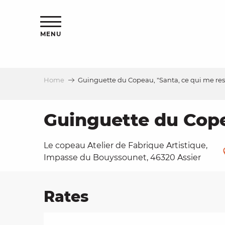
Aller
ns
au
contenu
MENU
principal
Home
Guinguette du Copeau, "Santa, ce qui me rest
ls
a
Guinguette du Copea
Le copeau Atelier de Fabrique Artistique,
es
Impasse du Bouyssounet, 46320 Assier
Rates
ns
e