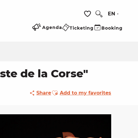
EN
Search
Voir les favoris
Agenda
Ticketing
Booking
ste de la Corse"
Ajouter aux favoris
Share
Add to my favorites