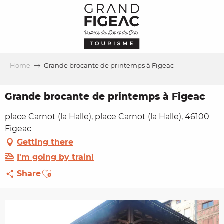
Aller
au
contenu
principal
Home
Grande brocante de printemps à Figeac
Grande brocante de printemps à Figeac
place Carnot (la Halle), place Carnot (la Halle), 46100
Figeac
Getting there
I'm going by train!
Ajouter aux favoris
Share