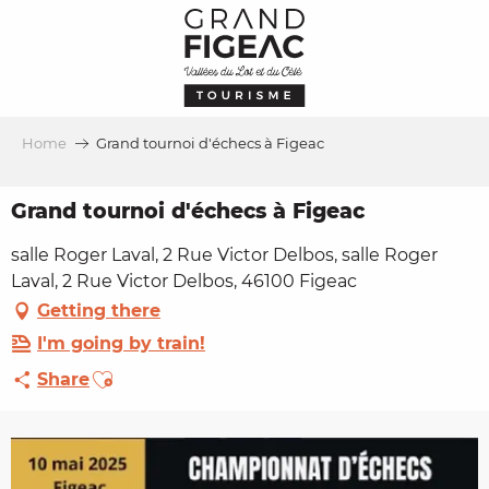
Aller
au
contenu
principal
Home
Grand tournoi d'échecs à Figeac
Grand tournoi d'échecs à Figeac
salle Roger Laval, 2 Rue Victor Delbos, salle Roger
Laval, 2 Rue Victor Delbos, 46100 Figeac
Getting there
I'm going by train!
Ajouter aux favoris
Share