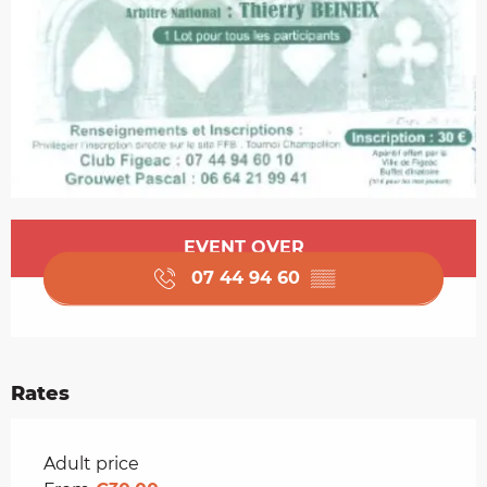
Opening hours & contact details
EVENT OVER
07 44 94 60
▒▒
Rates
Rates 2026
Adult price