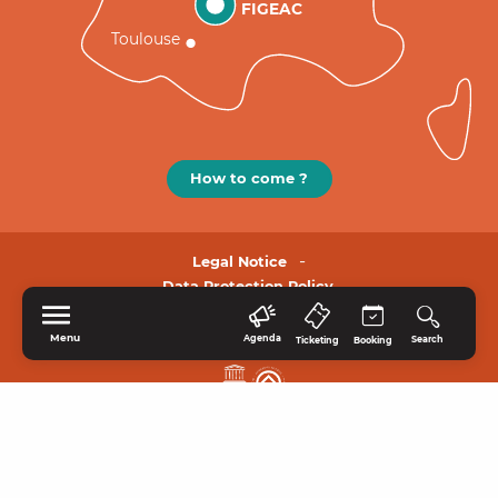
FIGEAC
Toulouse
How to come ?
Legal Notice
Data Protection Policy.
Menu
Agenda
Search
Ticketing
Booking
HOME
EXPLORE