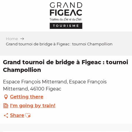
Aller
au
contenu
principal
Home
Grand tournoi de bridge à Figeac : tournoi Champollion
Grand tournoi de bridge à Figeac : tournoi
Champollion
Espace François Mitterrand, Espace François
Mitterrand, 46100 Figeac
Getting there
I'm going by train!
Ajouter aux favoris
Share