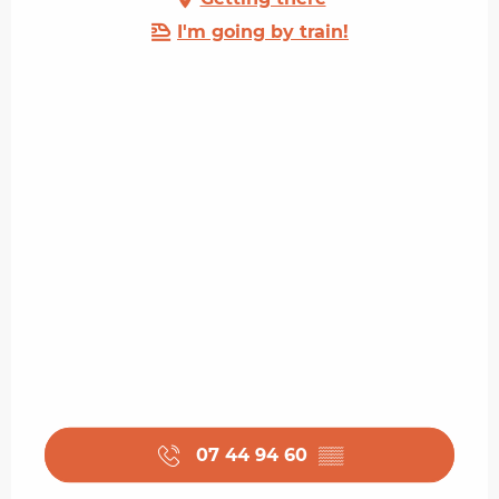
I'm going by train!
07 44 94 60
▒▒