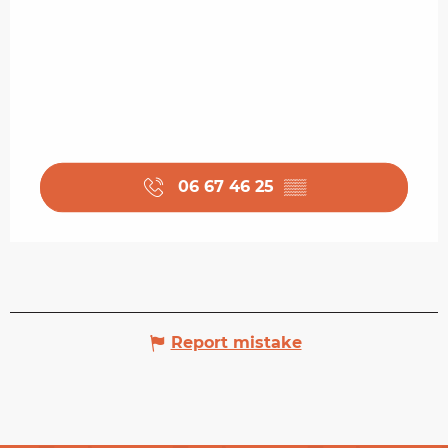
06 67 46 25
▒▒
Report mistake