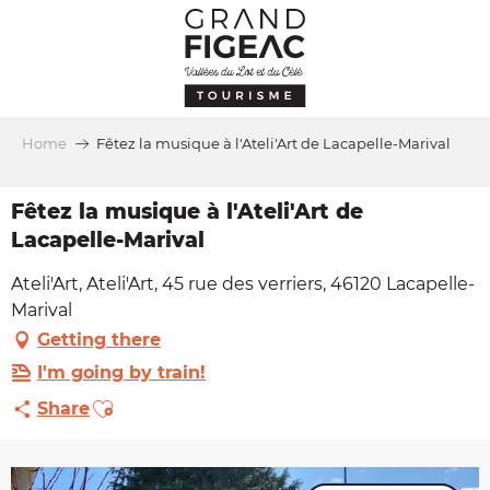
Aller
au
contenu
principal
Home
Fêtez la musique à l'Ateli'Art de Lacapelle-Marival
Fêtez la musique à l'Ateli'Art de
Lacapelle-Marival
Ateli'Art, Ateli'Art, 45 rue des verriers, 46120 Lacapelle-
Marival
Getting there
I'm going by train!
Ajouter aux favoris
Share