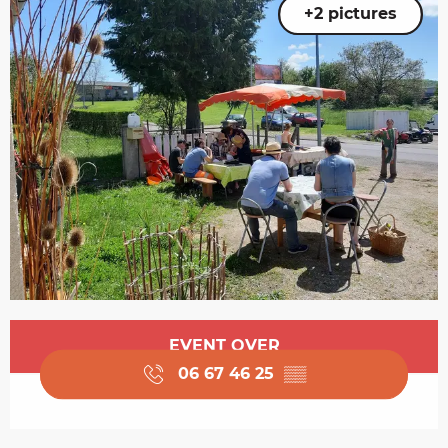
+2 pictures
Opening hours & contact details
EVENT OVER
06 67 46 25
▒▒