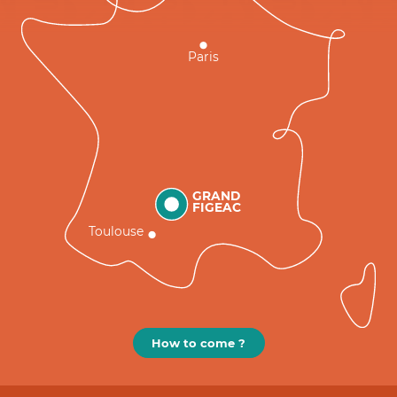
Paris
GRAND
FIGEAC
Toulouse
How to come ?