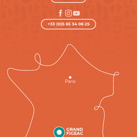
+33 (0)5 65 34 06 25
Paris
GRAND
FIGEAC