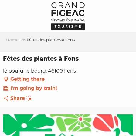
Aller
au
contenu
principal
Home
Fêtes des plantes à Fons
Fêtes des plantes à Fons
le bourg, le bourg, 46100 Fons
Getting there
I'm going by train!
Ajouter aux favoris
Share