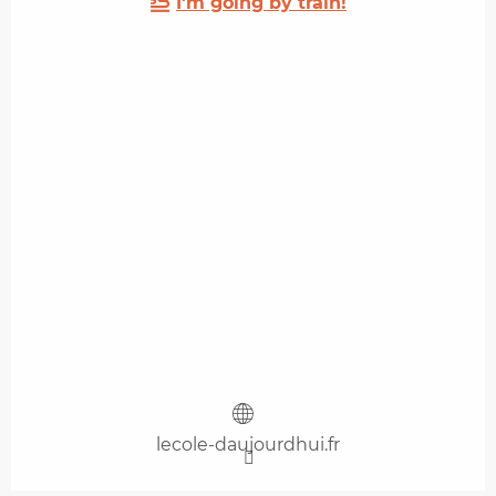
I'm going by train!
lecole-daujourdhui.fr