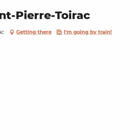
nt-Pierre-Toirac
ac
Getting there
I'm going by train!