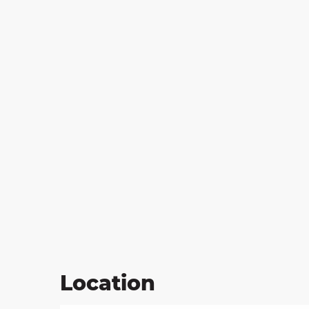
on
ns
Location