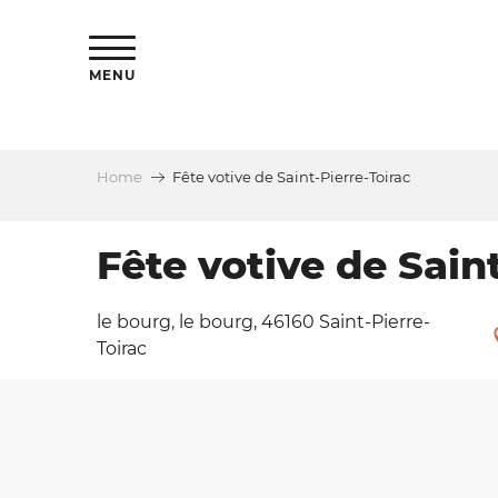
Aller
ns
au
contenu
MENU
principal
Home
Fête votive de Saint-Pierre-Toirac
ls
a
Fête votive de Sain
le bourg, le bourg, 46160 Saint-Pierre-
es
Toirac
ns
e