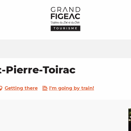
t-Pierre-Toirac
Getting there
I'm going by train!