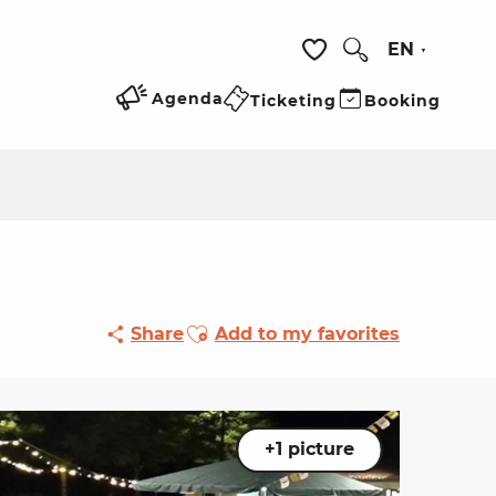
EN
Search
Voir les favoris
Agenda
Ticketing
Booking
Ajouter aux favoris
Share
Add to my favorites
+1 picture