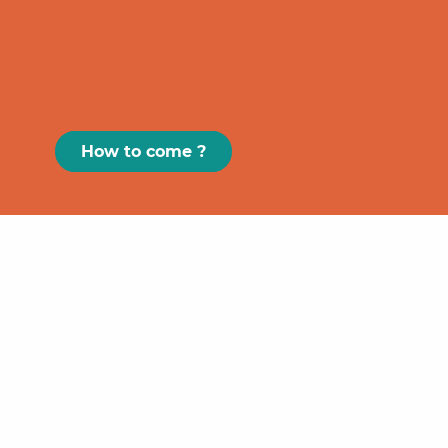
How to come ?
Paris
GRAND
FIGEAC
Toulouse