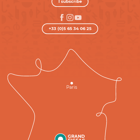
I subscribe
+33 (0)5 65 34 06 25
Paris
GRAND