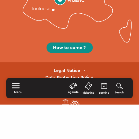
FIGEAC
Toulouse
How to come ?
Legal Notice
Data Protection Policy.
Menu
Agenda
Search
Ticketing
Booking
HOME
EXPLORE