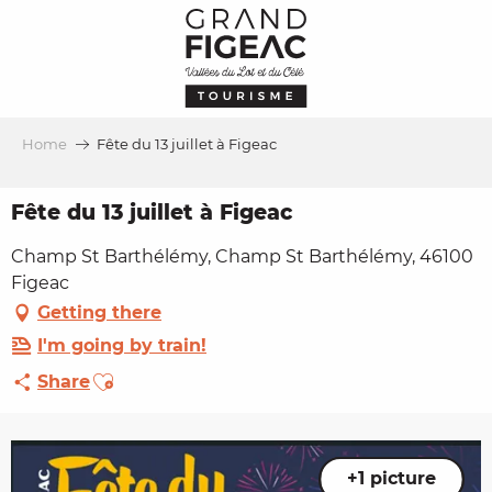
Aller
au
contenu
principal
Home
Fête du 13 juillet à Figeac
Fête du 13 juillet à Figeac
Champ St Barthélémy, Champ St Barthélémy, 46100
Figeac
Getting there
I'm going by train!
Ajouter aux favoris
Share
+1 picture